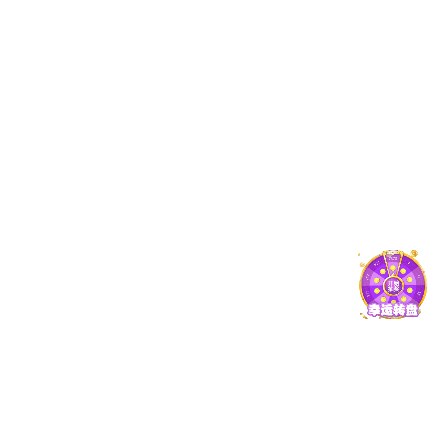
系统对异常请求进行即时分析处理，防止可疑操作对平
台正常秩序造成干扰。
版本更新记录
点击查看每次更新的重点改动，6686体育登录将持续优化用
户体验。
v6.3.0 · 发布于 2025年10月
新增跨设备同步机制，收藏与偏好可随账号迁移。
推荐系统升级，结合用户习惯提供个性化赛事推荐。