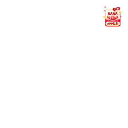
务导向为核心，力求打造一个安全、稳定、可信赖的体育数
据与直播生态。
在推动行业标准提升的同时，6686体育(中国)官方网站-登录
入口积极拓展创新边界，以高效响应用户需求为目标，逐步
形成独有的技术优势与服务口碑。
用户至
倾听用户声音，从细节中优化每一次访问体
上：
验。
科技驱
以智能系统支撑平台运行，提升数据响应速度
动：
与准确度。
责任引
坚守合规运营标准，构建值得信赖的体育信息
领：
环境。