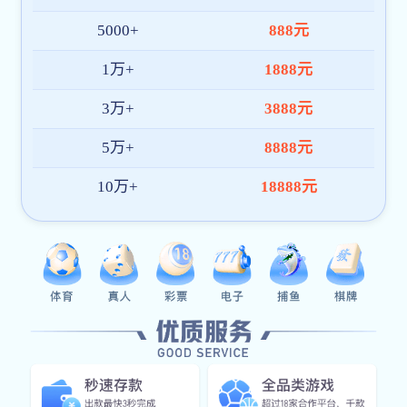
我们将继续秉持“
技术创新、用户至上、安全高效
”的理念，
持续优化产品架构与内容体验，致力于成为全球领先的6686
体育(中国)官方网站-登录入口平台。