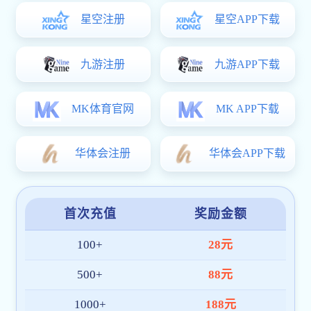
6686体育登录公司简介
6686体育登录
是一家面向全球市场的综合体育赛事直播与数
据服务平台，专注于为体育迷打造高品质的数字化观赛体
验。我们整合
高清赛事直播、数据分析、多终端同步
等核心
功能，为用户提供一站式的6686体育(中国)官方网站-登录入
口服务。
平台通过多项国际安全认证，系统架构稳定高效，全面适配
APP、PC 和移动网页端。在东南亚、中东、欧洲等区域建立
了本地化技术与客服团队，确保每位用户都能获得便捷、可
靠的服务体验。
截至目前，6686体育登录 已拥有超
100 万+
注册用户，服务
网络覆盖十余国家与地区，日均访问量持续增长，深受广大
体育爱好者喜爱。